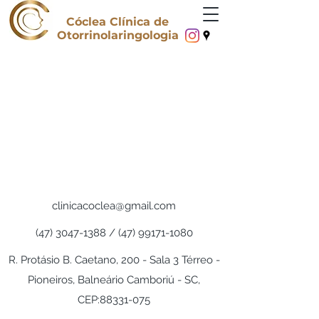
Cóclea Clínica de
Otorrinolaringologia
clinicacoclea@gmail.com
(47) 3047-1388
/
(47) 99171-1080
R. Protásio B. Caetano, 200 - Sala 3 Térreo -
Pioneiros, Balneário Camboriú - SC,
CEP:
88331-075