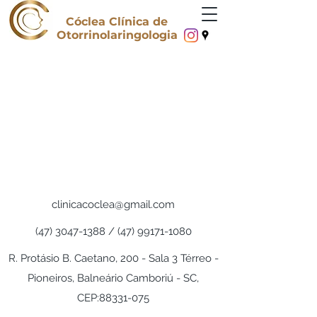
Cóclea Clínica de
Otorrinolaringologia
clinicacoclea@gmail.com
(47) 3047-1388
/
(47) 99171-1080
R. Protásio B. Caetano, 200 - Sala 3 Térreo -
Pioneiros, Balneário Camboriú - SC,
CEP:
88331-075