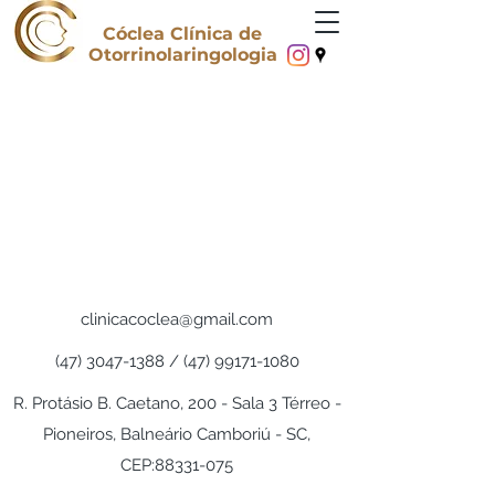
Cóclea Clínica de
Otorrinolaringologia
clinicacoclea@gmail.com
(47) 3047-1388
/
(47) 99171-1080
R. Protásio B. Caetano, 200 - Sala 3 Térreo -
Pioneiros, Balneário Camboriú - SC,
CEP:
88331-075