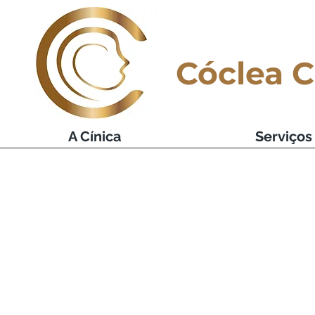
Cóclea C
A Cínica
Serviços