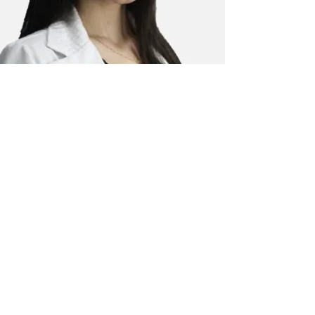
Fnga Eva Cristina Biulchi
Fonoaudióloga
Fonoaudióloga pela Universidade de
Passo Fundo (RS)