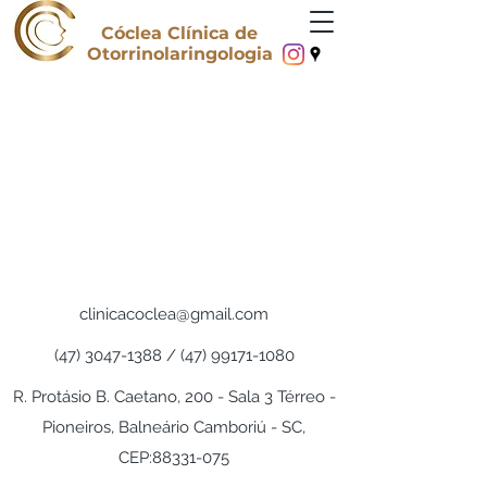
Cóclea Clínica de
Otorrinolaringologia
clinicacoclea@gmail.com
(47) 3047-1388
/
(47) 99171-1080
R. Protásio B. Caetano, 200 - Sala 3 Térreo -
Pioneiros, Balneário Camboriú - SC,
CEP:
88331-075