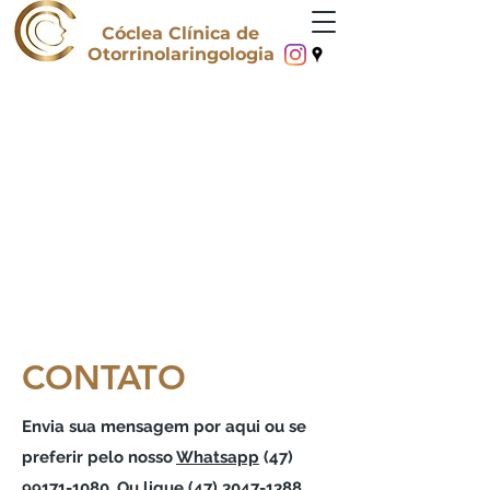
Cóclea Clínica de
Otorrinolaringologia
CONTATO
Envia sua mensagem por aqui ou se
preferir pelo nosso
Whatsapp
(47)
99171-1080
. Ou ligue
(47) 3047-1388
.