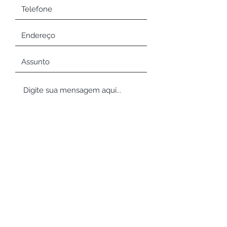
Enviar
clinicacoclea@gmail.com
(47) 3047-1388
/
(47) 99171-1080