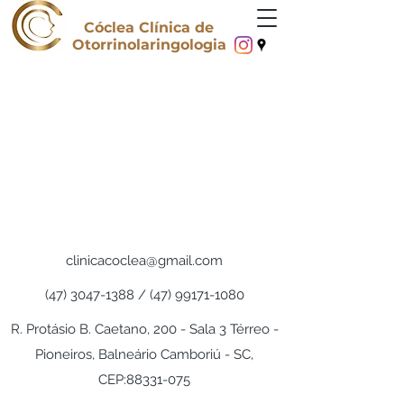
Cóclea Clínica de
Otorrinolaringologia
clinicacoclea@gmail.com
(47) 3047-1388
/
(47) 99171-1080
R. Protásio B. Caetano, 200 - Sala 3 Térreo -
Pioneiros, Balneário Camboriú - SC,
CEP:
88331-075